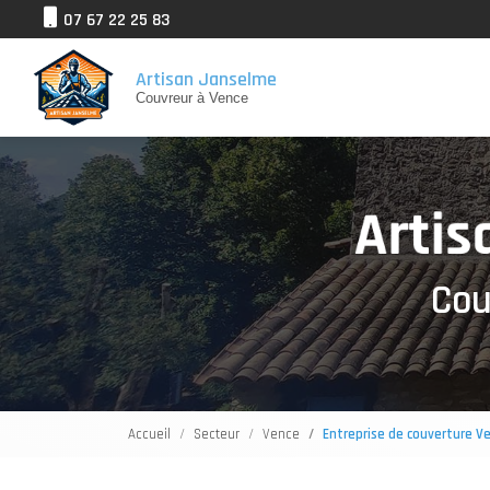
Aller
07 67 22 25 83
au
Navigation
contenu
Artisan Janselme
principal
Couvreur à Vence
Cou
Accueil
Secteur
Vence
Entreprise de couverture V