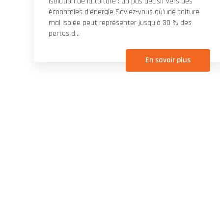
Isolation de la toiture : un pas décisif vers des
économies d’énergie Saviez-vous qu’une toiture
mal isolée peut représenter jusqu’à 30 % des
pertes d...
En savoir plus