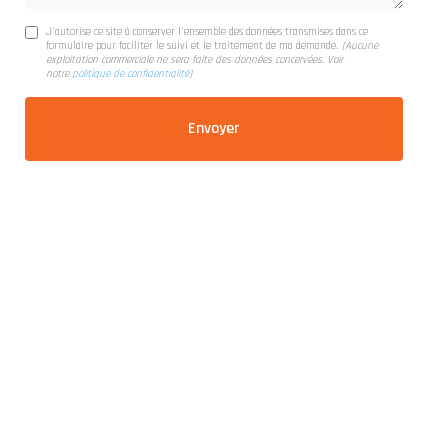
J'autorise ce site à conserver l'ensemble des données transmises dans ce
formulaire pour faciliter le suivi et le traitement de ma demande.
(Aucune
exploitation commerciale ne sera faite des données concervées. Voir
notre
politique de confidentialité
)