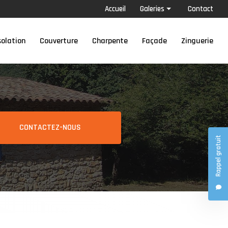
condaire
Accueil
Galeries
Contact
Isolation de toiture
solation
Couverture
Charpente
Façade
Zinguerie
Couverture
Charpente
Façade
Zinguerie
CONTACTEZ-NOUS
Rappel gratuit