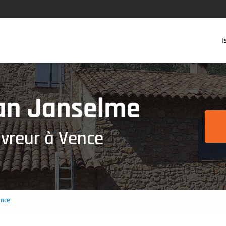
Navigation se
 principale
I
vreur à Vence
ence