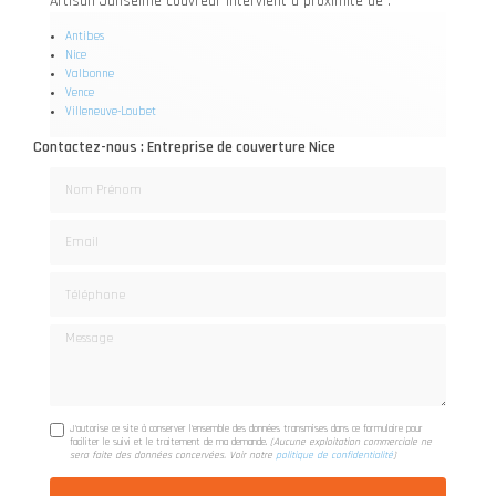
Artisan Janselme couvreur intervient à proximité de :
Antibes
Nice
Valbonne
Vence
Villeneuve-Loubet
Contactez-nous : Entreprise de couverture Nice
Nom Prénom
Email
Téléphone
Message
J'autorise ce site à conserver l'ensemble des données transmises dans ce formulaire pour
faciliter le suivi et le traitement de ma demande.
(Aucune exploitation commerciale ne
sera faite des données concervées. Voir notre
politique de confidentialité
)