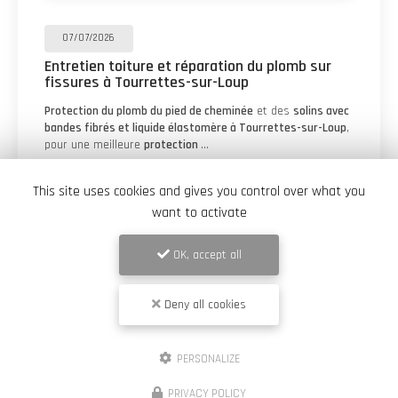
/07/2026
30
tien toiture et réparation du plomb sur
Trava
ures à Tourrettes-sur-Loup
Vésu
tion du plomb du pied de cheminée
et des
solins avec
Résul
 fibrés et liquide élastomère à Tourrettes-sur-Loup
,
Saint-
une meilleure
protection
…
toit, 
This site uses cookies and gives you control over what you
Toute l'actualité
want to activate
OK, accept all
Deny all cookies
PERSONALIZE
PRIVACY POLICY