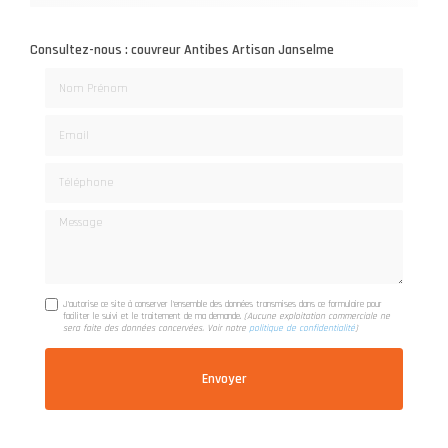
Consultez-nous : couvreur Antibes Artisan Janselme
Nom Prénom
Email
Téléphone
Message
J'autorise ce site à conserver l'ensemble des données transmises dans ce formulaire pour
faciliter le suivi et le traitement de ma demande.
(Aucune exploitation commerciale ne
sera faite des données concervées. Voir notre
politique de confidentialité
)