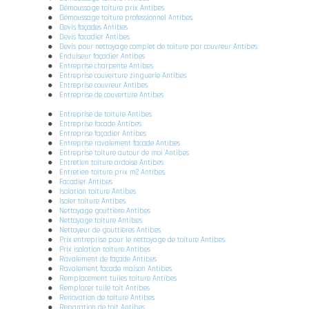
Démoussage toiture prix Antibes
Démoussage toiture professionnel Antibes
Devis façades Antibes
Devis facadier Antibes
Devis pour nettoyage complet de toiture par couvreur Antibes
Enduiseur façadier Antibes
Entreprise charpente Antibes
Entreprise couverture zinguerie Antibes
Entreprise couvreur Antibes
Entreprise de couverture Antibes
Entreprise de toiture Antibes
Entreprise facade Antibes
Entreprise façadier Antibes
Entreprise ravalement facade Antibes
Entreprise toiture autour de moi Antibes
Entretien toiture ardoise Antibes
Entretien toiture prix m2 Antibes
Facadier Antibes
Isolation toiture Antibes
Isoler toiture Antibes
Nettoyage gouttière Antibes
Nettoyage toiture Antibes
Nettoyeur de gouttières Antibes
Prix entreprise pour le nettoyage de toiture Antibes
Prix isolation toiture Antibes
Ravalement de façade Antibes
Ravalement facade maison Antibes
Remplacement tuiles toiture Antibes
Remplacer tuile toit Antibes
Renovation de toiture Antibes
Reparation de toit Antibes