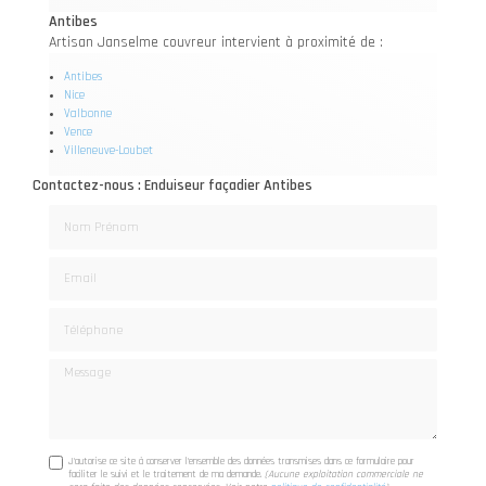
Antibes
Artisan Janselme couvreur intervient à proximité de :
Antibes
Nice
Valbonne
Vence
Villeneuve-Loubet
Contactez-nous : Enduiseur façadier Antibes
Nom Prénom
Email
Téléphone
Message
J'autorise ce site à conserver l'ensemble des données transmises dans ce formulaire pour
faciliter le suivi et le traitement de ma demande.
(Aucune exploitation commerciale ne