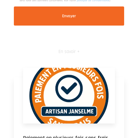
sera faite des données concervées. Voir notre
politique de confidentialité
)
En savoir +
Paiement en plusieurs fois sans frais