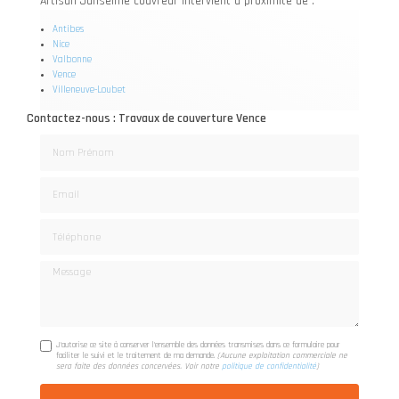
Artisan Janselme couvreur intervient à proximité de :
Antibes
Nice
Valbonne
Vence
Villeneuve-Loubet
Contactez-nous : Travaux de couverture Vence
Nom Prénom
Email
Téléphone
Message
J'autorise ce site à conserver l'ensemble des données transmises dans ce formulaire pour
faciliter le suivi et le traitement de ma demande.
(Aucune exploitation commerciale ne
sera faite des données concervées. Voir notre
politique de confidentialité
)