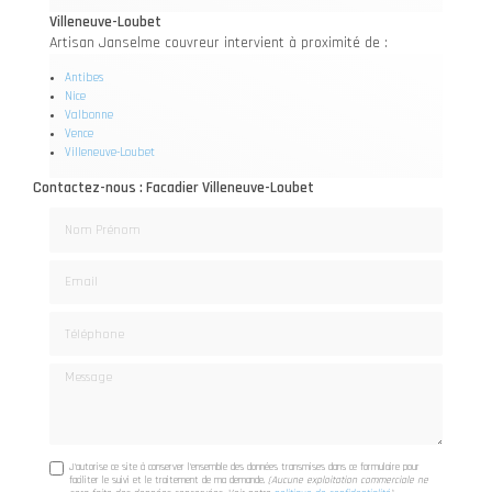
Villeneuve-Loubet
Artisan Janselme couvreur intervient à proximité de :
Antibes
Nice
Valbonne
Vence
Villeneuve-Loubet
Contactez-nous : Facadier Villeneuve-Loubet
Nom Prénom
Email
Téléphone
Message
J'autorise ce site à conserver l'ensemble des données transmises dans ce formulaire pour
faciliter le suivi et le traitement de ma demande.
(Aucune exploitation commerciale ne