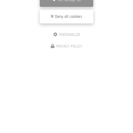
OK, accept all
Deny all cookies
J'autorise ce site à conserver l'ensemble des données transmises dans ce formulaire pour faciliter le
PERSONALIZE
suivi et le traitement de ma demande.
(Aucune exploitation commerciale ne sera faite des
données conservées. Voir notre
politique de confidentialité
)
PRIVACY POLICY
Zone d'intervention
Vence