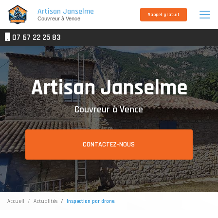
Aller
Artisan Janselme
au
Rappel gratuit
Couvreur à Vence
contenu
principal
07 67 22 25 83
Couvreur à Vence
CONTACTEZ-NOUS
Accueil
Actualités
Inspection par drone