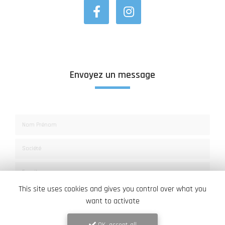
Envoyez un message
Nom Prénom
Société
Email
This site uses cookies and gives you control over what you
Téléphone
want to activate
Message