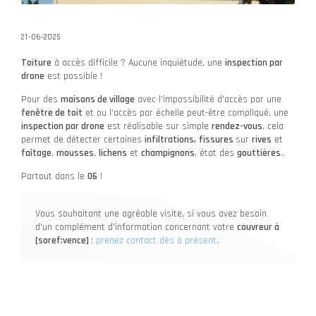
21-06-2025
Toiture
à accès difficile ? Aucune inquiétude, une
inspection par
drone
est possible !
Pour des
maisons de village
avec l'impossibilité d'accès par une
fenêtre de toit
et ou l'accès par échelle peut-être compliqué, une
inspection par drone
est réalisable sur simple
rendez-vous
, cela
permet de détecter certaines
infiltrations,
fissures
sur
rives
et
faîtage
,
mousses
,
lichens
et
champignons
, état des
gouttières
..
Partout dans le
06
!
Vous souhaitant une agréable visite, si vous avez besoin
d'un complément d'information concernant votre
couvreur
à
[soref:vence]
:
prenez contact dès à présent
.